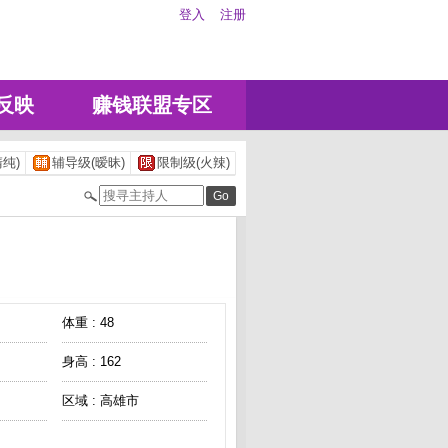
登入
注册
反映
赚钱联盟专区
纯)
辅导级(暧昧)
限制级(火辣)
体重 : 48
身高 : 162
区域 : 高雄市