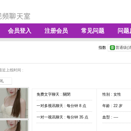
会员登入
注册会员
常见问题
问题
指数
普通级(清
最近上线时间 :
礼
免费文字聊天 :
關閉
性别 : 女性
一对多视讯聊天 :
每分钟 8 点
年龄 : 22 岁
一对一视讯聊天 :
每分钟 35 点
血型 : ----