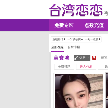
免费专区
点数充值
业绩排行
一对多收费
一对一收费
全部在線
台妹专区
美寶噢
休息中
最近
免費視訊
进入包厢
送