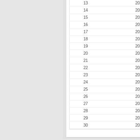
13
20
14
20
15
20
16
20
17
20
18
20
19
20
20
20
21
20
22
20
23
20
24
20
25
20
26
20
27
20
28
20
29
20
30
20