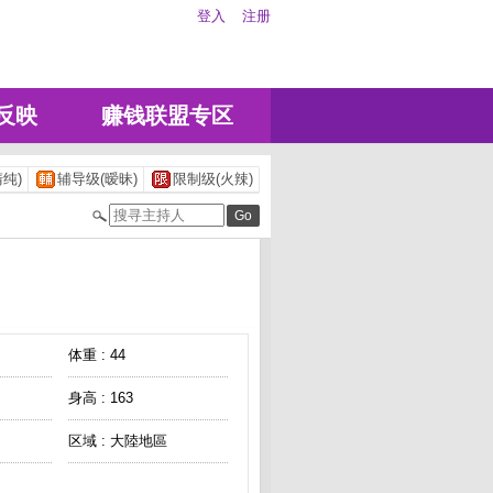
登入
注册
反映
赚钱联盟专区
纯)
辅导级(暧昧)
限制级(火辣)
体重 : 44
身高 : 163
区域 : 大陸地區