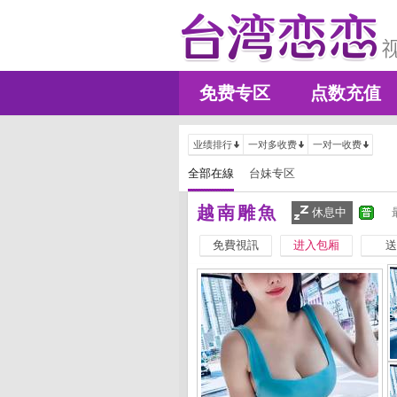
免费专区
点数充值
业绩排行
一对多收费
一对一收费
全部在線
台妹专区
越南雕魚
休息中
免費視訊
进入包厢
送