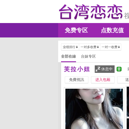
免费专区
点数充值
业绩排行
一对多收费
一对一收费
全部在線
台妹专区
芙拉小妞
休息中
免費視訊
进入包厢
送