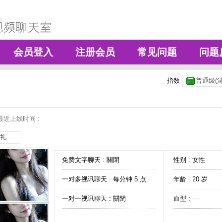
会员登入
注册会员
常见问题
问题
指数
普通级(清
最近上线时间 :
礼
免费文字聊天 :
關閉
性别 : 女性
一对多视讯聊天 :
每分钟 5 点
年龄 : 20 岁
一对一视讯聊天 :
關閉
血型 : ----