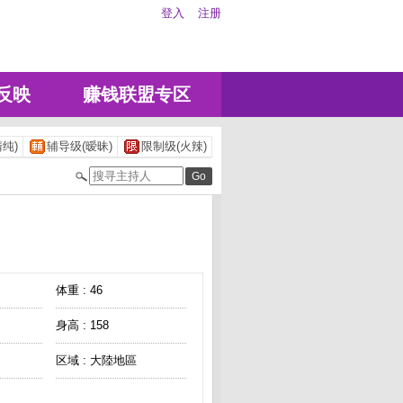
登入
注册
反映
赚钱联盟专区
纯)
辅导级(暧昧)
限制级(火辣)
体重 : 46
身高 : 158
区域 : 大陸地區