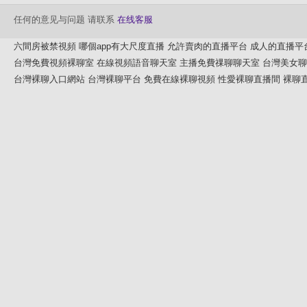
任何的意见与问题 请联系
在线客服
六間房被禁視頻
哪個app有大尺度直播
允許賣肉的直播平台
成人的直播平
台灣免費視頻裸聊室
在線視頻語音聊天室
主播免費祼聊聊天室
台灣美女聊
台灣裸聊入口網站
台灣裸聊平台
免費在線裸聊視頻
性愛裸聊直播間
裸聊