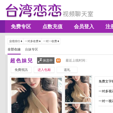
免费专区
点数充值
会员登入
注
业绩排行
一对多收费
一对一收费
全部在線
台妹专区
超色妹兒
休息中
最近上线时间 :
免費視訊
进入包厢
送礼
免费文字聊
一对多视
一对一视